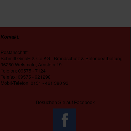
Kontakt:
Postanschrift:
Schmitt GmbH & Co.KG - Brandschutz & Betonbearbeitung
96260 Weismain, Arnstein 19
Telefon: 09575 - 7124
Telefax: 09575 - 921298
Mobil-Telefon: 0151 - 461 380 93
Besuchen Sie auf Facebook