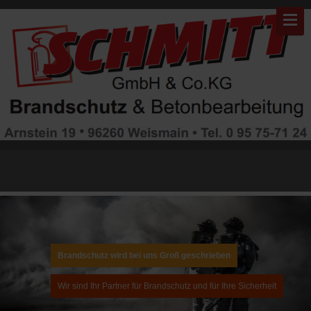
Warning: "continue" targeting switch is equivalent to "break". Did you
mean to use "continue 2"? in
/mnt/web311/d0/99/5507999/htdocs/brandschutz/modules/mod_gruem
on line 82