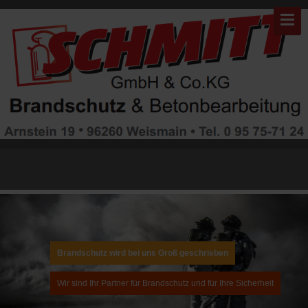
Warning: "continue" targeting switch is equivalent to "break". Did you
mean to use "continue 2"? in
/mnt/web311/d0/99/5507999/htdocs/brandschutz/modules/mod_gruem
on line 82
Brandschutz wird bei uns Groß geschrieben
Wir sind Ihr Partner für Brandschutz und für Ihre Sicherheit