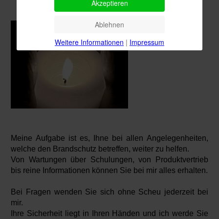
Akzeptieren
Ablehnen
Weitere Informationen
|
Impressum
Meine Aufgabe ist es, Ihne bei allen Angelegenheiten,
welche den Brandschutz betreffen, weiter zu helfen.
Von Wartungen über Schulungen, von Produktvertrieb
bis reine Informationen können Sie bei mir alles erhalten.
Bei Fragen wenden Sie sich ohne Scheu jederzeit bei
mir.
Ihre Sicherheit liegt in Ihren Händen und ich werde Sie