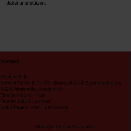
dabei unterstützen.
Kontakt:
Postanschrift:
Schmitt GmbH & Co.KG - Brandschutz & Betonbearbeitung
96260 Weismain, Arnstein 19
Telefon: 09575 - 7124
Telefax: 09575 - 921298
Mobil-Telefon: 0151 - 461 380 93
Besuchen Sie auf Facebook